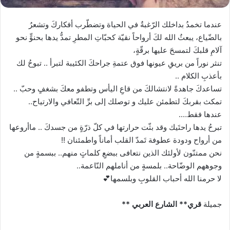
عندما تخمدُ بداخلك الرّغبةُ في الحياة وتضطّرب أفكاركَ وتشعرُ
بالضّياع، يبعثُ الله لكَ أرواحاً نقيّة كحبّاتِ المطرِ تمدُّ يدها بحنوٍّ نحو
آلامِ قلبكَ لتمسحَ عليها برقّةٍ،
تنثر نوراً من بريقِ عيونها فوق عتمةِ جراحكَ الكئيبة لتبرأ .. تبوحُ لك
بأعذبِ الكلام ..
تساعدكَ جاهدةً لانتشالكَ من قاعِ اليأس وتطفو معكَ بشغفٍ وحبّ ..
تمكث بقربكَ لتطمئن عليك و توصلك إلى برِّ التّعافي والارتياح..
عندها فقط….
تبرحُ يدها راحتَيك وقد بثّت حرارتها في كلّ ذرّةٍ من جسدكَ .. ماأروعها
من أرواح ودودة عطوفة تَمدّ القلب أماناً واطمئنان !!
نحن ممتنّون لأولئك الذين نتعافى ببضعِ كلماتٍ منهم.. ببسمةٍ من
وجوههم الوضّاحة.. بلمسةٍ من أناملهم النّاعمة..
لا حرمنا الله أحباب القلوبِ وبلسمها💕
جميلة
قري** الشارع العربي **