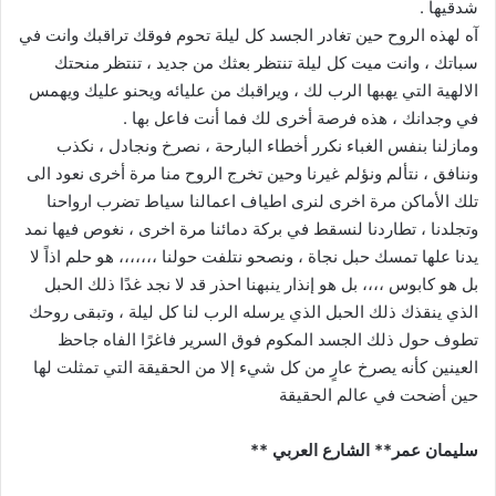
شدقيها .
آه لهذه الروح حين تغادر الجسد كل ليلة تحوم فوقك تراقبك وانت في
سباتك ، وانت ميت كل ليلة تنتظر بعثك من جديد ، تنتظر منحتك
الالهية التي يهبها الرب لك ، ويراقبك من عليائه ويحنو عليك ويهمس
في وجدانك ، هذه فرصة أخرى لك فما أنت فاعل بها .
ومازلنا بنفس الغباء نكرر أخطاء البارحة ، نصرخ ونجادل ، نكذب
وننافق ، نتألم ونؤلم غيرنا وحين تخرج الروح منا مرة أخرى نعود الى
تلك الأماكن مرة اخرى لنرى اطياف اعمالنا سياط تضرب ارواحنا
وتجلدنا ، تطاردنا لنسقط في بركة دمائنا مرة اخرى ، نغوص فيها نمد
يدنا علها تمسك حبل نجاة ، ونصحو نتلفت حولنا ،،،،،،، هو حلم اذاً لا
بل هو كابوس ،،،، بل هو إنذار ينبهنا احذر قد لا نجد غدًا ذلك الحبل
الذي ينقذك ذلك الحبل الذي يرسله الرب لنا كل ليلة ، وتبقى روحك
تطوف حول ذلك الجسد المكوم فوق السرير فاغرًا الفاه جاحظ
العينين كأنه يصرخ عارٍ من كل شيء إلا من الحقيقة التي تمثلت لها
حين أضحت في عالم الحقيقة
سليمان عمر** الشارع العربي **