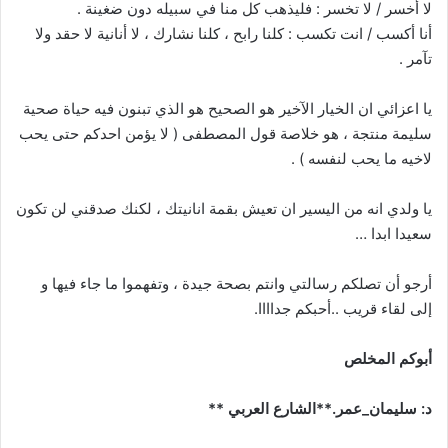
لا أخسر / لا تخسر : فليذهب كل منا في سبيله دون ضغينة .
أنا أكسب / انت تكسب : كلنا رابح ، كلنا نشارك ، لا أنانية لا حقد ولا
تآمر .
يا اعزائي ان الخيار الآخير هو الصحيح هو الذي تبنون فيه حياة صحية
سليمة منتجة ، هو خلاصة قول المصطفى ( لا يؤمن احدكم حتى يحب
لاخيه ما يحب لنفسه ) .
يا ولدي انه من اليسير ان تعيش بقمة انانيتك ، لكنك صدقني لن تكون
سعيدا ابدا …
أرجو أن تصلكم رسالتي وانتم بصحة جيدة ، وتفهموا ما جاء فيها و
إلى لقاء قريب ..أحبكم جداااا.
أبوكم المخلص
د: سليمان_عمر.**الشارع العربي **