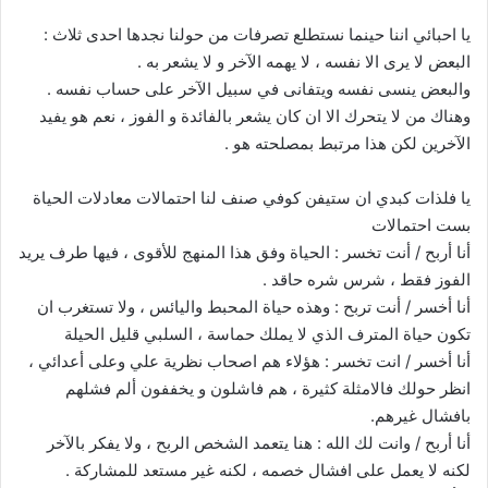
يا احبائي اننا حينما نستطلع تصرفات من حولنا نجدها احدى ثلاث :
البعض لا يرى الا نفسه ، لا يهمه الآخر و لا يشعر به .
والبعض ينسى نفسه ويتفانى في سبيل الآخر على حساب نفسه .
وهناك من لا يتحرك الا ان كان يشعر بالفائدة و الفوز ، نعم هو يفيد
الآخرين لكن هذا مرتبط بمصلحته هو .
يا فلذات كبدي ان ستيفن كوفي صنف لنا احتمالات معادلات الحياة
بست احتمالات
أنا أربح / أنت تخسر : الحياة وفق هذا المنهج للأقوى ، فيها طرف يريد
الفوز فقط ، شرس شره حاقد .
أنا أخسر / أنت تربح : وهذه حياة المحبط واليائس ، ولا تستغرب ان
تكون حياة المترف الذي لا يملك حماسة ، السلبي قليل الحيلة
أنا أخسر / انت تخسر : هؤلاء هم اصحاب نظرية علي وعلى أعدائي ،
انظر حولك فالامثلة كثيرة ، هم فاشلون و يخففون ألم فشلهم
بافشال غيرهم.
أنا أربح / وانت لك الله : هنا يتعمد الشخص الربح ، ولا يفكر بالآخر
لكنه لا يعمل على افشال خصمه ، لكنه غير مستعد للمشاركة .