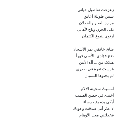
زعزعت تفاصيل حياتي
سنين طويلة أعانق
مرارة الصبر والخذلان
بكى الحزن وناح لآهاتي
ارتوى ينبوع الكتمان
ضاق خافقي بمر الأشجان
ضج فؤادي بالأسى قهراً
هلكتُ من … آآه الآنين
غرستَ ثغرة في صدري
لم يحتوها النسيان
أمسيتُ سجينة الآلام
أختبئ في حضن الصمت
أبكي بدموع خرساء
لا عذرَ أني صدقت وعودك
فخذلتني معك الأوهام