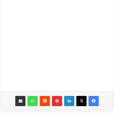
فيسبوك
‫X
لينكدإن
بينتيريست
واتساب
مشاركة عبر البريد