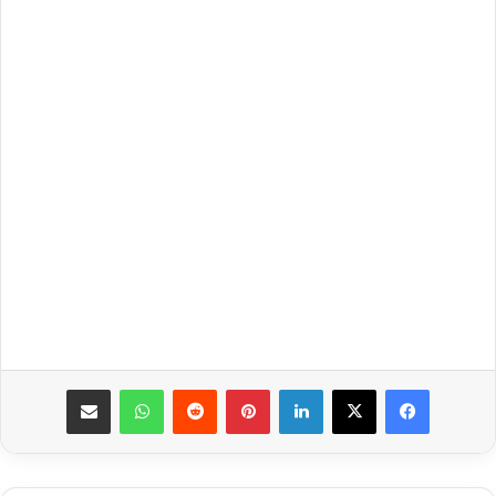
فيسبوك
‫X
لينكدإن
بينتيريست
واتساب
مشاركة عبر البريد