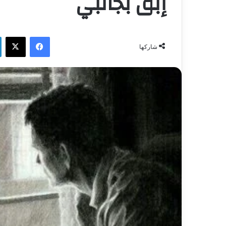
إبق بجانبي
فيسبوك
‫X
شاركها