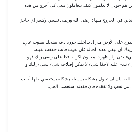
 من هم حولي لا يعلمون كيف يتعاملون معي كي أخرج من هذه
عدني في الخروج منها : رضى الله ورضى نفسي وكسر أي حاجز
 يدرج على الأرض مازال بداخلك حرره دعه يضحك بصوت عالٍ،
دك أن تبقى بهذه الحالة فإن بقيت فأنت حققت بغيته.
 شيء حتى ولو ظهرت مجنون لكن حافظ على رضى ربك فهو
ء تندم عليه لاحقًا شيء لا يمكن إصلاحه شيء يسيء إليك و
 الله، اياك أن تحول مشكلة بسيطة مشكلة يستعصي حلها أحبب
من تحب ولا تفقده فان فقدته استعصى الحل.