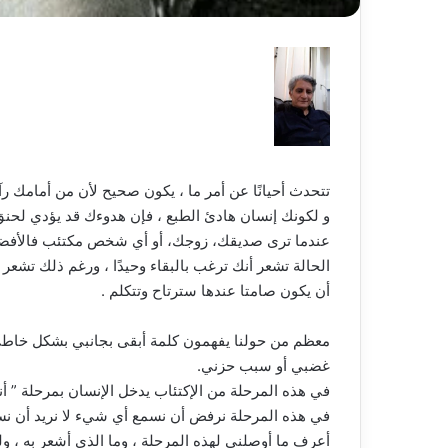
تتحدث أحيانًا عن أمر ما ، يكون صحيح لأن من أمامك رآه 
و لكونك إنسان هادئ الطبع ، فإن هدوءك قد يؤدي لحنق
عندما ترى صديقك، زوجك، أو أي شخص مكتئب فالأفضل أن 
الحالة تشعر أنك ترغب بالبقاء وحيدًا ، ورغم ذلك تشعر
أن يكون صامتا عندها سترتاح وتتكلم .
معظم من حولنا يفهمون كلمة أبقى بجانبي بشكل خاطئ
غضبي أو سبب حزني.
في هذه المرحلة من الإكتئاب يدخل الإنسان بمرحلة ” أ
في هذه المرحلة نرفض أن نسمع أي شيء لا نريد أن نسمع
أعرف ما أوصلني لهذه المرحلة ، وما الذي أشعر به ، و