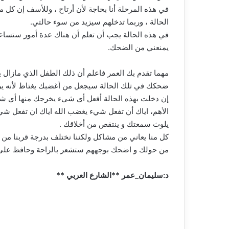
في هذه المرحلة أنا بحاجة لأن أرتاح ، وللأسف إن كل
الحالة ، وربما تدخلهم سيزيد من سوء حالتي.
في هذه الحالة يجب أن تعلم أن هناك عدة أمور ستسا
يمنعني من الضحك.
مهما تقدم بك العمر فاعلم أن ذلك الطفل الذي مازال
ضحكك في تلك الحالة سيجعل من أغضبك يغتاظ لأنه يري
إن دخلت بهذه الحالة أفعل أي شيء يخرجك منها أي
الأهم، اياك أن تفعل شيء يغضب الله اياك ان تفعل شي
يلوث سمعتك و ينتقص من أخلاقك .
كل منا يعاني من مشاكل ولكننا نختلف بدرجة قربنا من
من حولك و اضحك بوجههم ستشعر بالراحة وحافظ على 
د:سليمان_عمر **الشارع العربي **