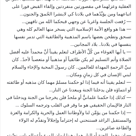
العقلية وعزلهما في مقصورتين منفردتين وإلقاء القبض فورا على
اتباعهما ومن يؤيِّدُهما في بلادنا كي لاينشرا الحُمقَ والجنون…
— رُفعت الجلسة واغربا عن وجهي قبحكما الله من تافهين…
— هذا هو واقع الأمة الإسلامية التي يسخر منها العالم كله وهي
تسحق وتطحن بعضها باسم المذهبية والطائفية التي تدمر نفسها
بنفسها في بلادنا.. بلاد المجانين…
— يا أيها الغوغاء من كُلِّ الأطراف لنعلم يقيناً أنَّ محمداً عليه أفضل
الصلاة وأتم التسليم لم يكن طائفياً أو مذهبياً أو متعصباً لأحدً.. كان
نبيَّ الرحمةِ المهداة للعالمين.. كان رسولَ المحبة والإخاء والسلام
لبني الإنسان في كل زمانٍ ومكان…
— لنعلم يقينا أنه فيما إذا لو حكمنا مسلمٌ مهما كان مذهبه أو طائفته
أو انتماؤه فلن يدخلنا الجنة ويبعدنا عن النار…
— كذلك إذا حكمنا علمانيٌّ أو ملحدٌ فلن يخرجنا من الجنة ويدخلنا في
النار فالإيمان الحقيقي هو ما وقر في القلب وترجمه السلوك …
— إذا حكمنا من يؤمِّن لنا ولأوطاننا العمل والحرية والكرامة والعزة
والمستقبل الراغد فسننحني له إحتراماً وإجلالاً ونقدِّم له الولاء
والطاعة صاغرين…
— إن دخول الجنة أو النار هما رهينا إيمان المرء وأعماله يامن نصَّبتم