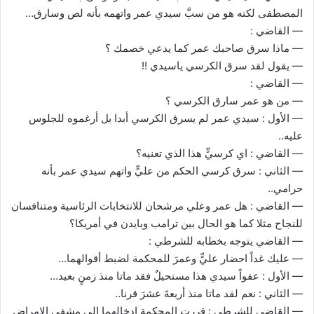
المصطفى لكنه هو من سبَّ سيدي عمر واتهمه بأنه لص وسارق…
— القاضي :
— ماذا سرق صاحبك عمر كما يدعي خصمك ؟
— يقول لقد سرق الكرسي ياسيدي !!
— القاضي :
— من هو عمر سارق الكرسي ؟
— الأول : سيدي عمر لم يسرق الكرسي أبدا بل أرغموه للجلوس
عليه..
— القاضي : اي كرسيٍّ هذا الذي تعنيه؟
— الثاني : سرق كرسي الحكم من عليٍّ واتهم سيدي عمر بأنه
حرامي..
— القاضي : هل عمر وعلي مرشحان للانتخابات الرئاسية ومتنافسان
للنجاح مثلا كما هو الحال بين ترامب وبايدن في أمريكا؟
— القاضي يتوجه بخطابه للشرطي :
— عليك غداً احضار عليٍّ وعمرَ للمحكمة لضبط أقوالهما…
— الأول : عفواً سيدي هذا مستحيلٌ فقد ماتا منذ زمنٍ بعيد…
— الثاني : نعم لقد ماتا منذ أربعةَ عشرَ قرنا..
— القاضي للشرطي : قررت المحكمة ادخالهما الى مشفى الامراض