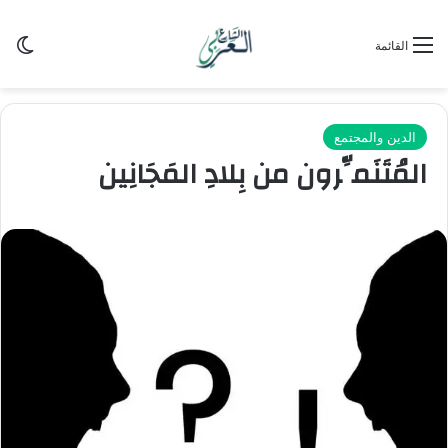
الو
القائمة
الدين والمجتمع
المُتَنَمِّرون من بِلادِ المَجَانِين