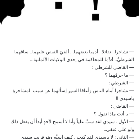
— تشاجرا.. تقاتلا.. أدميا بعضهما… ألقيَ القبض عليهما.. ساقهما
الشرطيُّ.. قُدِّما للمحاكمة في إحدى الولايات الألمانية…
— القاضي للشرطي :
— ما جرمُهما ؟
— الشرطي :
— تشاجرا أمام الناس وأعاقا السير إسألهما عن سبب المشاجرةِ
ياسيدي !!
— القاضي :
— يا أنت ماذا تقول ؟
— الأول : سيدي لقد سبَّ علياً وأنا لا أسمح لأحدٍ أبداً أن يفعل ذلك
ولو على عنقي…
— الثاني : لا ياسيدي لقد كذب.. كيف أسبُّه وهو قريب سيدي