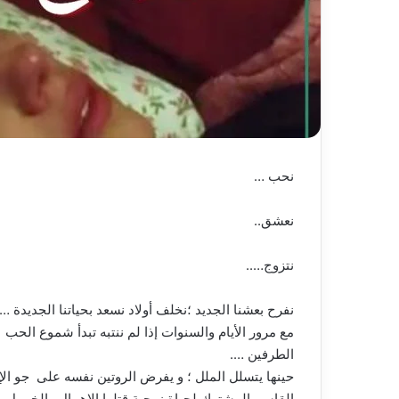
نحب …
نعشق..
نتزوج…..
نفرح بعشنا الجديد ؛نخلف أولاد نسعد بحياتنا الجديدة ….
مع مرور الأيام والسنوات إذا لم ننتبه تبدأ شموع الحب
الطرفين ….
حينها يتسلل الملل ؛ و يفرض الروتين نفسه على جو ال
القاسم المشترك لحياة زوجية قتلها الإهمال والخمول 