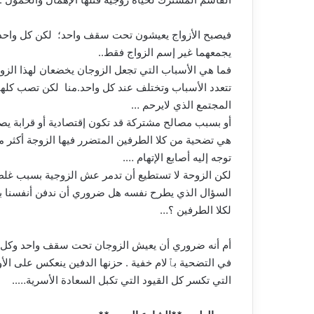
فيصبح الأزواج يعيشون تحت سقف واحد؛ لكن كل واحد من
يجمعهما غير إسم الزواج فقط..
فما هي الأسباب التي تجعل الزوجان يخضعان لهذا الز
تتعدد الأسباب وتختلف عند كل واحد.منا لكن تصب كله
المجتمع الذي لايرحم …
أو بسبب مصالح مشتركة قد تكون إقتصادية أو قرابة 
هي تضحية من كلا الطرفين المتضرر فيها الزوجة أكثر م
توجه إليه أصابع الإتهام ….
لكن الزوحة لا تستطيع أن تدمر عش الزوجية بسبب غل
السؤال الذي يطرح نفسه هل ضروري أن ندفن أنفسنا بتض
لكلا الطرفين ؟…
أم أنه ضروري أن يعيش الزوجان تحت سقف واحد وكل منه
في التضحية بٱلام خفية . حزنها الدفين ينعكس على الأ
التي تكسر كل القيود التي تكبل السعادة الأسرية…..