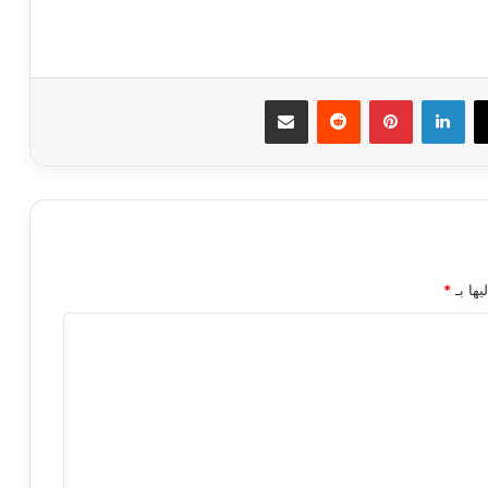
ك
‫X
لينكدإن
بينتيريست
مشاركة عبر البريد
يها بـ
*