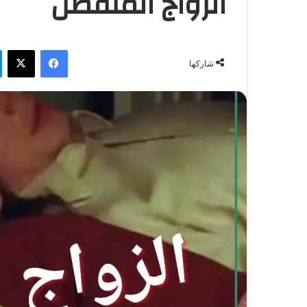
الزواج المنفصل
فيسبوك
‫X
شاركها