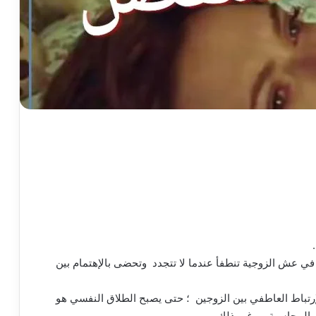
 في عش الزوجية تنطفأ عندما لا تتجدد وتحضى بالإهتمام بين
إرتباط العاطفي بين الزوجين ؛ حتى يصبح الطلاق النفسي هو
.والمحاسبة …وغير ذلك …