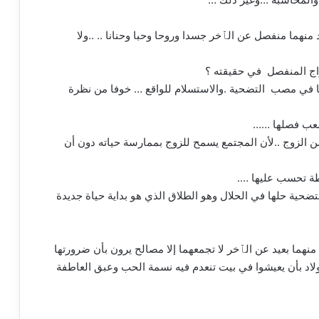
هما منفصل عن الٱخر جسدا وروحا وحبا وحنانا .. ..ولا
واج المنفصل في حقيقته ؟
ا في مصب التضحية .والاستسلام للواقع … خوفا من نظرة
يصعب فصلها ……
ن الزوج ..لأن المجتمع يسمح للزوج بممارسة حياته دون أن
طة تحسب عليها ….
حية حلها في الحلال وهو الطلاق الذي هو بداية حياة جديدة
ما بعيد عن الٱخر لا تجمعهما إلا مصالح يرون بأن ضرورتها
ولاد بأن يعيشوا في بيت تنعدم فيه نسمة الحب وعبق العاطفة