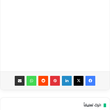
فيسبوك
‫X
لينكدإن
بينتيريست
واتساب
مشاركة عبر البريد
اترك تعليقاً