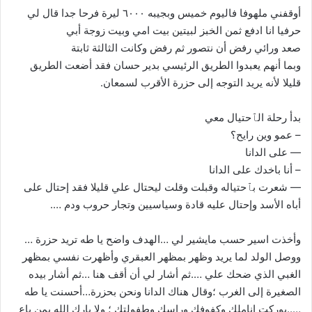
أوقفني ملهوفا فاليوم خميس وبجيبه ٦٠٠٠ ليرة فرحا جدا قال لي
حرفيا انا ادفع ثمن الخبز لبيتين بيت امي وبيت زوجة أبي
صعد ورائي رفض أن نتصور ثم رفض وكانت الثالثة ثابتة
وبما أنهم يعبدوا الطريق الرئيسي بدير حسان فقد أضعت الطريق
قليلا لأنه يريد التوجه إلى حزرة الأقرب لسمعان.
بدأ رحلة الٱحتيال معي
– عمو وين رايح؟
— على الدانا
– أنا باخدك على الدانا
— شعرت بٱحتياله وقبلت وقلت ليحتال علي قليلا فقد إحتال على
أباه الأسد وإحتال عليه قادة وسياسيين وتجار حروب ودم ….
وأخذت اسير حسب مايشير لي …الهدف واضح يا طه تريد حزرة …
ووصل الولد لما يريد وظهر بمظهر العبقري وأظهرت نفسي بمظهر
الغبي الذي ضحك علي ….ثم أشار لي أن أقف هنا …ثم أشار بيده
الصغيرة إلى الغرب ؛وقال هناك الدانا ونحن بحزرة…أحسنت يا طه
…..بوركت اناملك وكفوفك وراسك وطفولتك ؛ ولا بارك الله بمن باع