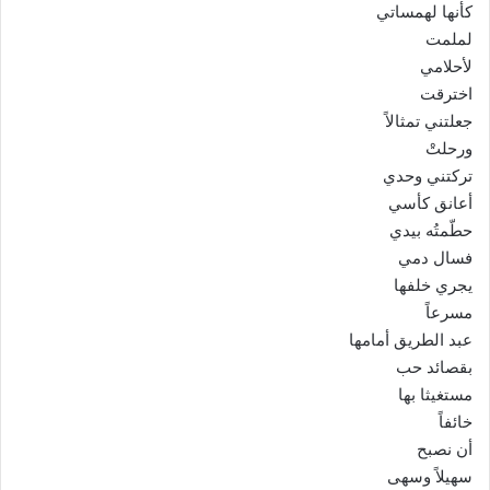
كأنها لهمساتي
لملمت
لأحلامي
اخترقت
جعلتني تمثالاً
ورحلتْ
تركتني وحدي
أعانق كأسي
حطّمتُه بيدي
فسال دمي
يجري خلفها
مسرعاً
عبد الطريق أمامها
بقصائد حب
مستغيثا بها
خائفاً
أن نصبح
سهيلاً وسهى