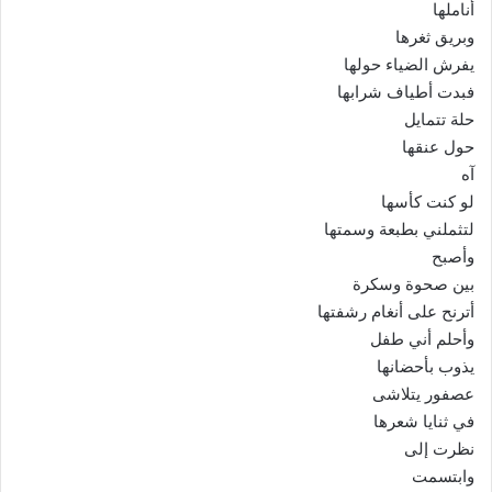
أناملها
وبريق ثغرها
يفرش الضياء حولها
فبدت أطياف شرابها
حلة تتمايل
حول عنقها
آه
لو كنت كأسها
لتثملني بطبعة وسمتها
وأصبح
بين صحوة وسكرة
أترنح على أنغام رشفتها
وأحلم أني طفل
يذوب بأحضانها
عصفور يتلاشى
في ثنايا شعرها
نظرت إلى
وابتسمت