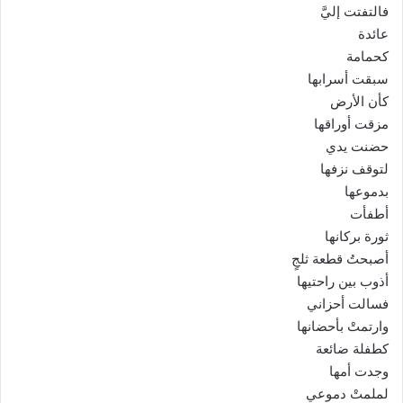
فالتفتت إليَّ
عائدة
كحمامة
سبقت أسرابها
كأن الأرض
مزقت أوراقها
حضنت يدي
لتوقف نزفها
بدموعها
أطفأت
ثورة بركانها
أصبحتُ قطعة ثلجٍ
أذوب بين راحتيها
فسالت أحزاني
وارتمتْ بأحضانها
كطفلة ضائعة
وجدت أمها
لملمتْ دموعي