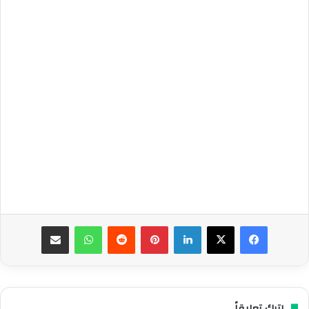
فيسبوك
‫X
لينكدإن
بينتيريست
واتساب
مشاركة عبر البريد
اترك تعليقاً