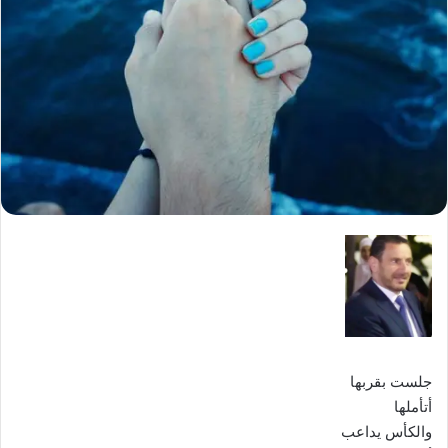
جلست بقربها
أتأملها
والكأس يداعب