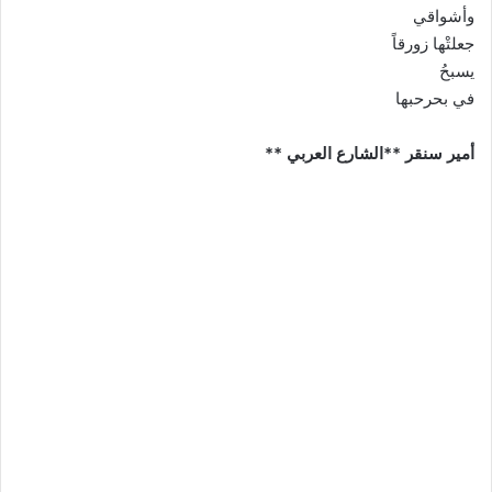
وأشواقي
جعلتْها زورقاً
يسبحُ
في بحرحبها
أمير سنقر **الشارع العربي **