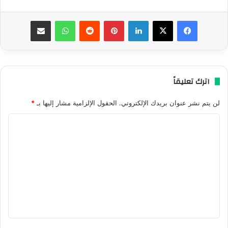
فيسبوك
‫X
لينكدإن
بينتيريست
واتساب
مشاركة عبر البريد
اترك تعليقاً
لن يتم نشر عنوان بريدك الإلكتروني.
الحقول الإلزامية مشار إليها بـ
*
ا
ل
ت
ع
ل
ي
ق
*