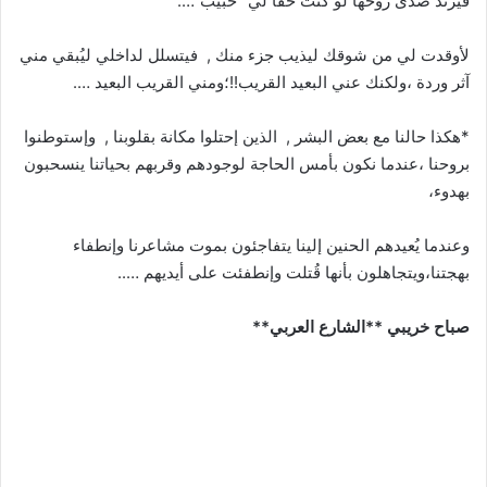
فيرتد صدى روحها لو كنت حقاً لي “حبيب”….
لأوقدت لي من شوقك ليذيب جزء منك , فيتسلل لداخلي ليُبقي مني
آثر وردة ،ولكنك عني البعيد القريب!!؛ومني القريب البعيد ….
*هكذا حالنا مع بعض البشر , الذين إحتلوا مكانة بقلوبنا , وإستوطنوا
بروحنا ،عندما نكون بأمس الحاجة لوجودهم وقربهم بحياتنا ينسحبون
بهدوء،
وعندما يُعيدهم الحنين إلينا يتفاجئون بموت مشاعرنا وإنطفاء
بهجتنا،ويتجاهلون بأنها قُتلت وإنطفئت على أيديهم …..
صباح خريبي **الشارع العربي**