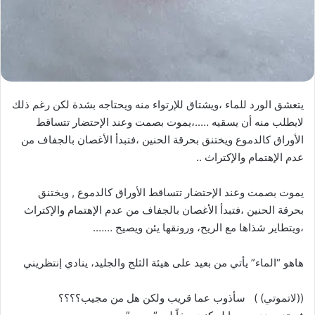
يتعشق الورد للماء ،ويشتاق للإرتواء منه ويحتاجه بشدة لكن رغم ذلك
لايطلب منه أن يسقيه …..،يموت بصمت وعند الإحتضار تتساقط
الأوراق كالدموع ويختنق بحرقة الحنين ،فتبدأ الأغصان بالجفاف من
عدم الإهتمام والإكتراث ..
يموت بصمت وعند الإحتضار تتساقط الأوراق كالدموع , ويختنق
بحرقة الحنين ،فتبدأ الأغصان بالجفاف من عدم الإهتمام والإكتراث
،ويتطاير شذاها مع الريح، ورونقها يئن ويصيح …….
هاهو “الماء” يأتي من بعيد على هيئة الثلج والجليد، ينادي إنتظريني
((لاتموتي) ) سأذوب عما قريب ولكن هل من مجيب؟؟؟؟