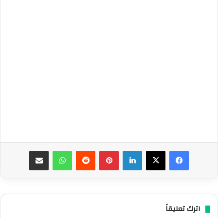
فيسبوك
‫X
لينكدإن
بينتيريست
واتساب
مشاركة عبر البريد
اترك تعليقاً