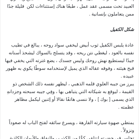
العبيد تحت مسمى عقد عمل ، طبعًا هناك إستثناءات لكن قليلة جدًا
ممن يتعاملون بإنسانية .
شكل الكفيل
عادة يلبس الكفيل ثوب أبيض ليخفي سواد روحه ، يبالغ في تطيب
نفسه بالعود ، ليغطي نتن ريحه ، وقد يتسلح بالسواك ليشحذ أسنانه
جيدًا ليستطيع نهش روحك وليس جسدك ، يضع غترته التي يخفي فيها
قبح هيئته ، وفوقه عقاله الذي يميل لإستخدامه سوطًا يكوي به ظهور
عبيده .
يبرز من جيبه العلوي قلمه الذهبي ، ليظهر نفسه ذلك الشخص ذو
القيمة ، ليوقع به شيكاته التي يتباهى بها ، وفِي جيبه سبحته وجزدانهِ
الذي يسمى [ بوك ] ، ولا ننسى هاتفًا نقالا أو إثنين ليكمل مظاهر
عظمته .
يمتطي صهوة سيارته الفارهة ، ويسرع سائقه لفتح الباب له صعوداً
ونزولاً .
تجلس في حضرته لتتلقى كمًّا من الكذب ، والنفاق والأيمان الكاذبة