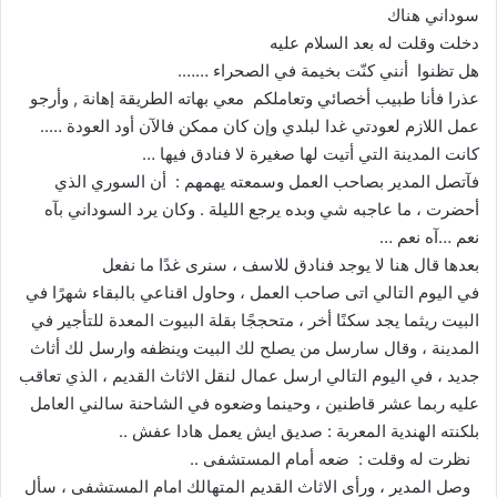
سوداني هناك
دخلت وقلت له بعد السلام عليه
هل تظنوا أنني كنّت بخيمة في الصحراء …….
عذرا فأنا طبيب أخصائي وتعاملكم معي بهاته الطريقة إهانة , وأرجو
عمل اللازم لعودتي غدا لبلدي وإن كان ممكن فالآن أود العودة …..
كانت المدينة التي أتيت لها صغيرة لا فنادق فيها …
فآتصل المدير بصاحب العمل وسمعته يهمهم : أن السوري الذي
أحضرت ، ما عاجبه شي وبده يرجع الليلة . وكان يرد السوداني بآه
نعم …آه نعم …
بعدها قال هنا لا يوجد فنادق للاسف ، سنرى غدًا ما نفعل
في اليوم التالي اتى صاحب العمل ، وحاول اقناعي بالبقاء شهرًا في
البيت ريثما يجد سكنًا أخر ، متحججًا بقلة البيوت المعدة للتأجير في
المدينة ، وقال سارسل من يصلح لك البيت وينظفه وارسل لك أثاث
جديد ، في اليوم التالي ارسل عمال لنقل الاثاث القديم ، الذي تعاقب
عليه ربما عشر قاطنين ، وحينما وضعوه في الشاحنة سالني العامل
بلكنته الهندية المعربة : صديق ايش يعمل هادا عفش ..
نظرت له وقلت : ضعه أمام المستشفى ..
وصل المدير ، ورأى الاثاث القديم المتهالك امام المستشفى ، سأل