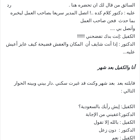
السائق من قال لك ان تحضره هنا . رد
عليه : دكتور كلام كده ..! اتصل المدير سريعا بصاحب العمل ليخبره
بما حدث فجن صاحب العمل
وأتصل بي ….
الكفيل :إنت بدك تفضحني !!!!!!
الدكتور : إذا أنت شايف أن المكان والعفش فضيحة كيف عايز أعيش
عليه…
أنا والكفيل بعد شهر
قابلته بعد بعد شهر وكنت قد غيرت سكني .دار بيني وبينه الحوار
التالي :
الكفيل: إيش رأيك بالسعودية؟
الدكتور:اعفيني من الإجابة
الكفيل : بالله إلا تقول
الدكتور : دون زعل
الكفيل : نعم