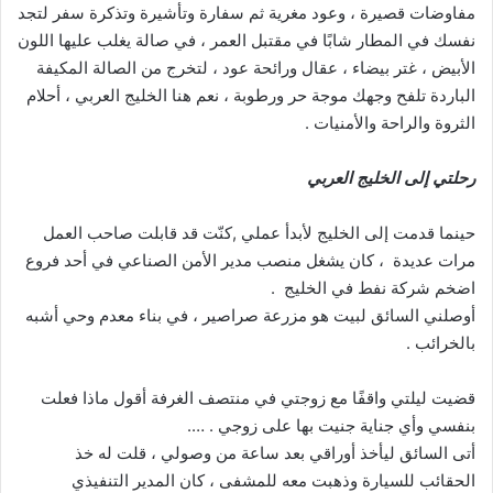
مفاوضات قصيرة ، وعود مغرية ثم سفارة وتأشيرة وتذكرة سفر لتجد
نفسك في المطار شابًا في مقتبل العمر ، في صالة يغلب عليها اللون
الأبيض ، غتر بيضاء ، عقال ورائحة عود ، لتخرج من الصالة المكيفة
الباردة تلفح وجهك موجة حر ورطوبة ، نعم هنا الخليج العربي ، أحلام
الثروة والراحة والأمنيات .
رحلتي إلى الخليج العربي
حينما قدمت إلى الخليج لأبدأ عملي ,كنّت قد قابلت صاحب العمل
مرات عديدة ، كان يشغل منصب مدير الأمن الصناعي في أحد فروع
اضخم شركة نفط في الخليج .
أوصلني السائق لبيت هو مزرعة صراصير ، في بناء معدم وحي أشبه
بالخرائب .
قضيت ليلتي واقفًا مع زوجتي في منتصف الغرفة أقول ماذا فعلت
بنفسي وأي جناية جنيت بها على زوجي . ….
أتى السائق ليأخذ أوراقي بعد ساعة من وصولي ، قلت له خذ
الحقائب للسيارة وذهبت معه للمشفى ، كان المدير التنفيذي