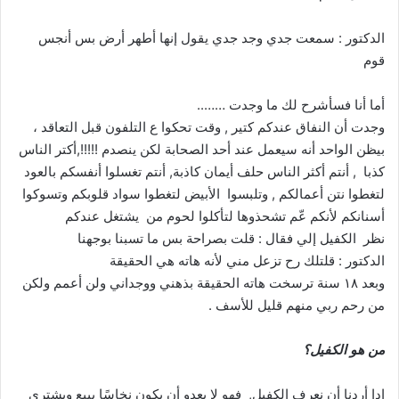
الدكتور : سمعت جدي وجد جدي يقول إنها أطهر أرض بس أنجس
قوم
أما أنا فسأشرح لك ما وجدت ……..
وجدت أن النفاق عندكم كتير , وقت تحكوا ع التلفون قبل التعاقد ،
بيظن الواحد أنه سيعمل عند أحد الصحابة لكن ينصدم !!!!!,أكتر الناس
كذبا , أنتم أكثر الناس حلف أيمان كاذبة, أنتم تغسلوا أنفسكم بالعود
لتغطوا نتن أعمالكم , وتلبسوا الأبيض لتغطوا سواد قلوبكم وتسوكوا
أسنانكم لأنكم عّم تشحذوها لتأكلوا لحوم من يشتغل عندكم
نظر الكفيل إلي فقال : قلت بصراحة بس ما تسبنا بوجهنا
الدكتور : قلتلك رح تزعل مني لأنه هاته هي الحقيقة
وبعد ١٨ سنة ترسخت هاته الحقيقة بذهني ووجداني ولن أعمم ولكن
من رحم ربي منهم قليل للأسف .
من هو الكفيل؟
إدا أردنا أن نعرف الكفيل, فهو لا يعدو أن يكون نخاسًا يبيع ويشتري