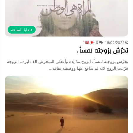
قضايا الساعة
155
0
19/02/2022
تحرّش بزوجته لمساً .
تحرّش بزوجته لمساً . الزوج مدّ يده وأعطى المتحرش الف ليره.. الزوجه
قرّعت الزوج لانه لم يدافع عنها ووصفته بفاقد…