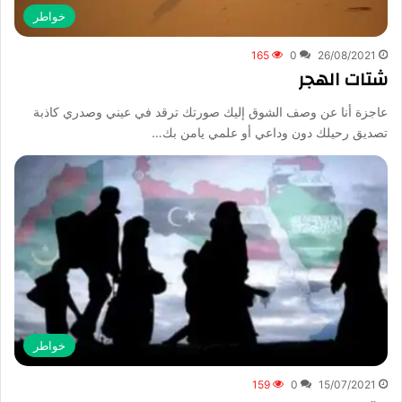
خواطر
165
0
26/08/2021
شتات الهجر
عاجزة أنا عن وصف الشوق إليك صورتك ترقد في عيني وصدري كاذبة
تصديق رحيلك دون وداعي أو علمي يامن بك…
خواطر
159
0
15/07/2021