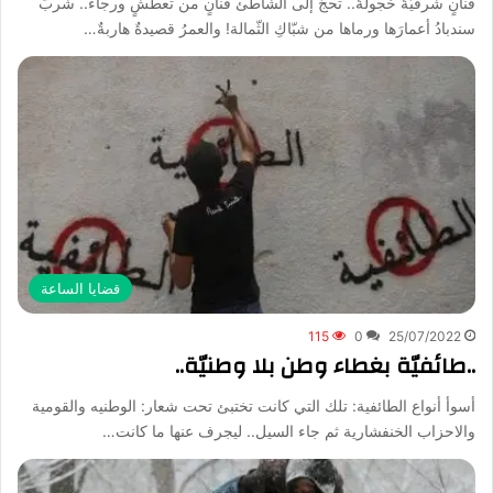
قَنانٍ شرقيّةٌ خجولةٌ.. تحجُّ إلى الشّاطئ قنانٍ من تعطّشٍ ورجاء.. شربَ
سندبادُ أعمارَها ورماها من شبّاكِ الثّمالة! والعمرُ قصيدةٌ هاربةٌ…
قضايا الساعة
115
0
25/07/2022
..طائفيّة بغطاء وطن بلا وطنيّة..
أسوأ أنواع الطائفية: تلك التي كانت تختبئ تحت شعار: الوطنيه والقومية
والاحزاب الخنفشارية ثم جاء السيل.. ليجرف عنها ما كانت…