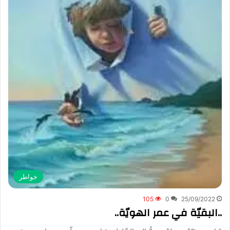
خواطر
105
0
25/09/2022
..البقيّة في عمر الهويّة..