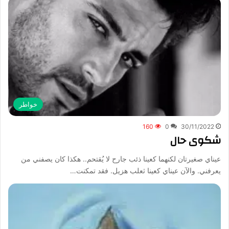
خواطر
160
0
30/11/2022
شكوى حال
عيناي صغيرتان لكنهما كعينا ذئب جارح لا يُقتحم.. هكذا كان يصفني من
يعرفني. والآن عيناي كعينا ثعلب هزيل. فقد تمكنت…