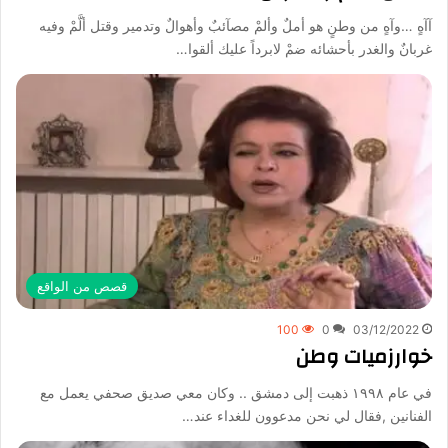
آآهٍ …وآهٍ من وطنٍ هو أملٌ وألمْ مصآئبٌ وأهوالٌ وتدمير وقتل ألَّمْ وفيه
غربانٌ والغدر بأحشائه ضمْ لابرداً عليك ألقوا…
قصص من الواقع
100
0
03/12/2022
خوارزميات وطن
في عام ١٩٩٨ ذهبت إلى دمشق .. وكان معي صديق صحفي يعمل مع
الفنانين ,فقال لي نحن مدعوون للغداء عند…