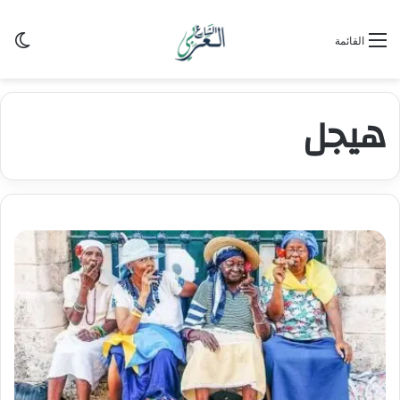
الو
القائمة
هيجل