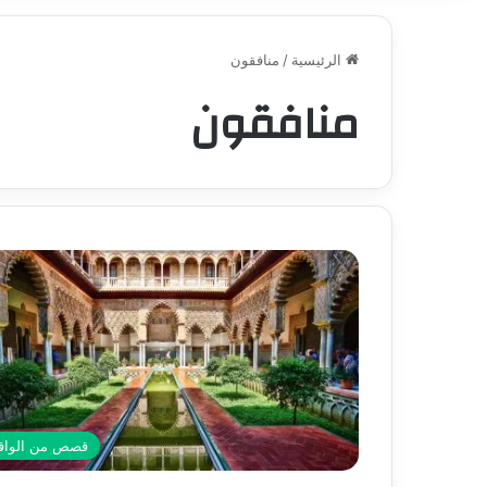
الرئيسية
/
منافقون
منافقون
قصص من الواق