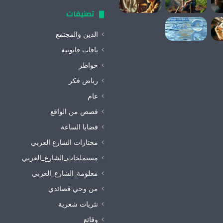
تصنيفات
الدين والمجتمع
باقات قانونية
خواطر
رياض فكر
عام
قصص من الواقع
قضايا الساعة
مختارات الشارع العربي
مستملحات_الشارع_العربي
معلومة_الشارع_العربي
من وحي قصائدي
نثريات شعرية
وقائع