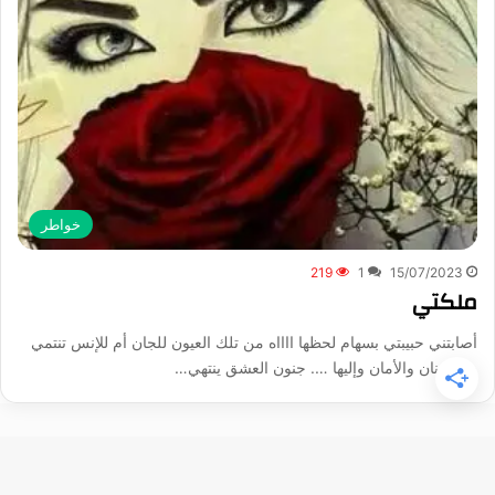
خواطر
219
1
15/07/2023
ملكتي
أصابتني حبيبتي بسهام لحظها ااااه من تلك العيون للجان أم للإنس تنتمي
بها الحنان والأمان وإليها …. جنون العشق ينتهي…