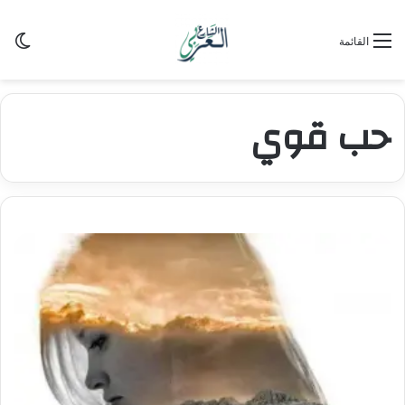
الو
القائمة
حب قوي