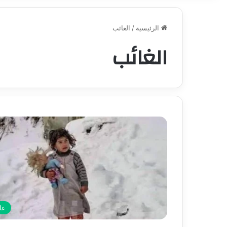
الرئيسية
/
الغائب
الغائب
عا