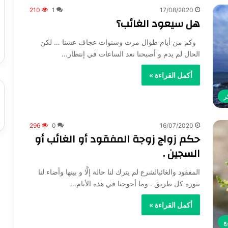
210
1
17/08/2020
هل سيعود الغائب؟
وكم من أيام طوال مرت وسنوات عجاف عشنا … لكن
الحال لم يدم و أصبحنا نعد الساعات في إنتظار…
أكمل القراءة »
ر
296
0
16/07/2020
حكم زواج زوجة المفقود أو الغائب أو
السجين .
المفقود والغائبالشرع لم يترك لنا حالة إلَّا و بينها وأضاء لنا
بنوره كل طريق . وما أحوجنا في هذه الأيام…
أكمل القراءة »
ع