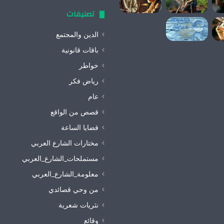
تصنيفات
الدين والمجتمع
باقات قانونية
خواطر
رياض فكر
عام
قصص من الواقع
قضايا الساعة
مختارات الشارع العربي
مستملحات_الشارع_العربي
معلومة_الشارع_العربي
من وحي قصائدي
نثريات شعرية
وقائع