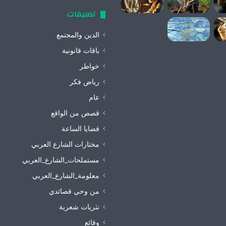
تصنيفات
الدين والمجتمع
باقات قانونية
خواطر
رياض فكر
عام
قصص من الواقع
قضايا الساعة
مختارات الشارع العربي
مستملحات_الشارع_العربي
معلومة_الشارع_العربي
من وحي قصائدي
نثريات شعرية
وقائع