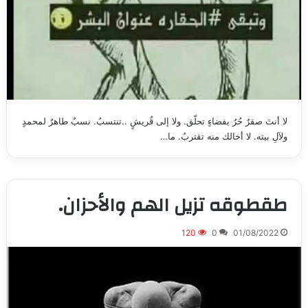
لا أنتَ صقرٌ حُرٌ بفضاءٍ تحلّق. ولا إلى قُريشٍ ..تنتسبُ. نسبٌ طاهرٌ لمحمدٍ
ولآلِ بيته. لا أخالك منه تقتربُ. ما…
طقطوقه تزيل الهم والأحزان.
120
0
01/08/2022