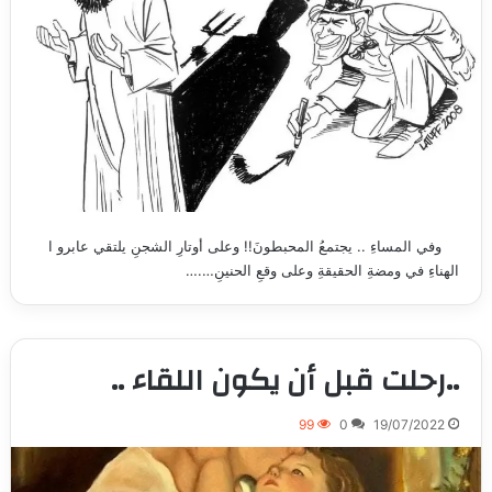
وفي المساءِ .. يجتمعُ المحبطونَ!! وعلى أوتارِ الشجنِ يلتقي عابرو ا
الهناءِ في ومضةِ الحقيقةِ وعلى وقعِ الحنينِ….…
..رحلت قبل أن يكون اللقاء ..
99
0
19/07/2022