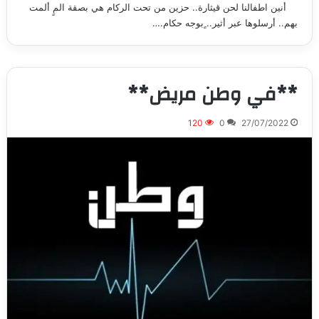
أنين اطفالنا لحن قيثارة.. حزين من تحت الركام هي بصقة المٍ ألمت
بهم.. أرسلوها عبر أثير.. ٍبوجه حكام.…
**في وطن مريض**
120
0
27/07/2022