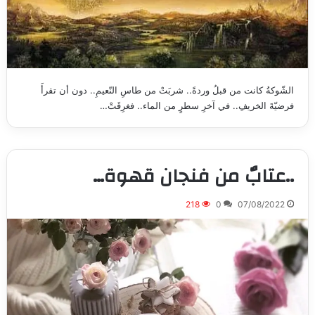
الشّوكةُ كانت من قبلُ وردةً.. شربَتْ من طاسِ النّعيمِ.. دون أن تقرأَ
فرضيّةَ الخريفِ.. في آخرِ سطرٍ من الماء.. فغرِقَتْ…
..عتابٌ من فنجان قهوة…
218
0
07/08/2022