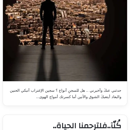
حدثني عنكَ وأخبرني .. هل للسجنِ أنواع ؟ سجين الإغتراب أتبكي الحنين
والبعاد أيتعبكَ الشوق والأنين أما كسرتك أمواج الهوى…
كُنّآ..فلترحمنا الحياة..