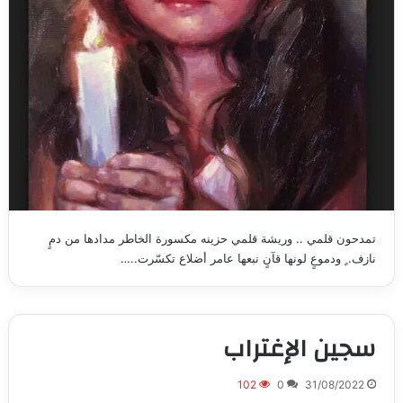
تمدحون قلمي .. وريشة قلمي حزينه مكسورة الخاطر مدادها من دمٍ
نازف. ٍ ودموعٍ لونها قآنٍ نبعها عامر أضلاع تكسّرت..…
سجين الإغتراب
102
0
31/08/2022