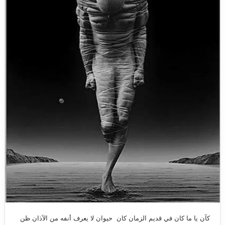
كآن يا ما كان في قديم الزمان كان حيوان لا يعرف أنفه من الآذان ظن