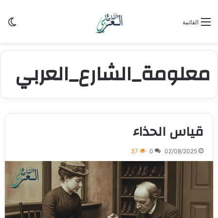
الو
القائمة
معلومة_الشارع_العربي
قياس الحذاء
37
0
02/08/2025