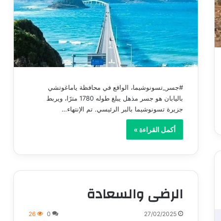
#جسر_تسونوشيما، الواقع في محافظة ياماغوتشي
باليابان هو جسر مذهل يبلغ طوله 1780 مترًا، ويربط
جزيرة تسونوشيما بالبر الرئيسي. تم الإنتهاء…
أكمل القراءة »
الرضى والسعادة
26
0
27/02/2025