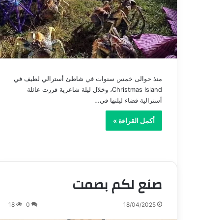
منذ حوالى خمس سنوات في شاطئ أسترالي لطيف في
Christmas Island، وخلال ليلة شاعرية قررت عائلة
أسترالية قضاء ليلتها في…
أكمل القراءة »
صنع لكم بصمت
18
0
18/04/2025