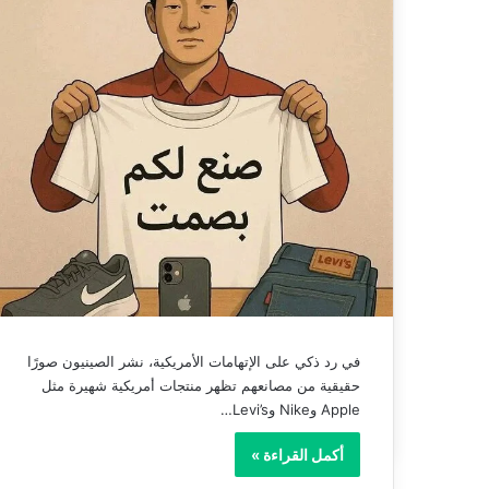
في رد ذكي على الإتهامات الأمريكية، نشر الصينيون صورًا
حقيقية من مصانعهم تظهر منتجات أمريكية شهيرة مثل
Apple وNike وLevi’s…
أكمل القراءة »